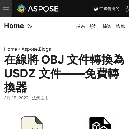
中國傳統的
切
换
Home
导
搜索
類別
檔案
標籤
航
Home
»
Aspose.Blogs
在線將 OBJ 文件轉換為
USDZ 文件——免費轉
換器
3月 15, 2023
· 法漢拉扎