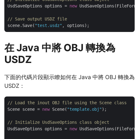
UsdSaveOptions options = 
new
 UsdSaveOptions(FileForma
// Save output USDZ file
scene.Save(
"test.usdz"
在 Java 中將 OBJ 轉換為
USDZ
下面的代碼片段顯示瞭如何在 Java 中將 OBJ 轉換為
USDZ：
// Load the inout OBJ file using the Scene class 
Scene scene = 
new
 Scene(
"template.obj"
);

// Initialize UsdSaveOptions class object
UsdSaveOptions options = 
new
 UsdSaveOptions(FileForma