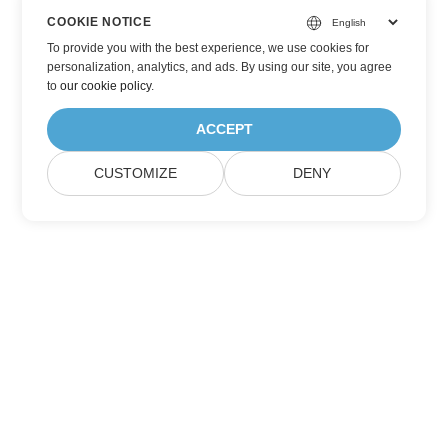
COOKIE NOTICE
To provide you with the best experience, we use cookies for
personalization, analytics, and ads. By using our site, you agree
to
our cookie policy
.
ACCEPT
CUSTOMIZE
DENY
訂閱Aspose產品更新
獲取直接發送到您郵箱的每月簡報和優惠。