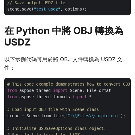
// Save output USDZ file
scene.save(
"test.usdz"
在 Python 中將 OBJ 轉換為
USDZ
以下示例代碼可用於將 OBJ 文件轉換為 USDZ 文
件：
# This code example demonstrates how to convert OBJ t
from
 aspose.threed 
import
from
 aspose.threed.formats 
import
 *

# Load input OBJ file with Scene class.
scene = Scene.from_file(
"C:\\Files\\sample.obj"
);

# Initialize USDSaveOptions class object.
# Specify file format for USDZ