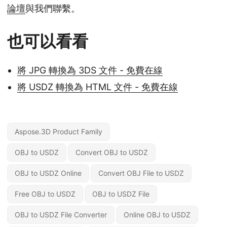
論壇
與我們聯繫。
也可以看看
將 JPG 轉換為 3DS 文件 - 免費在線
將 USDZ 轉換為 HTML 文件 - 免費在線
Aspose.3D Product Family
OBJ to USDZ
Convert OBJ to USDZ
OBJ to USDZ Online
Convert OBJ File to USDZ
Free OBJ to USDZ
OBJ to USDZ File
OBJ to USDZ File Converter
Online OBJ to USDZ