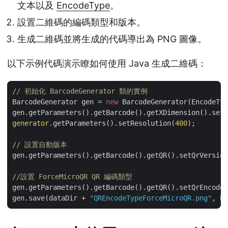
文本以及
EncodeType
。
設置二維碼的編碼類型和版本。
生成二維碼並將生成的代碼導出為 PNG 圖像。
以下示例代碼演示瞭如何使用 Java 生成二維碼：
// 初始化 BarcodeGenerator 類的實例
BarcodeGenerator gen = 
new
 BarcodeGenerator(EncodeTyp
gen.getParameters().getBarcode().getXDimension().setP
generator
.getParameters().setResolution(
400
);

// 設置自動版本
gen.getParameters().getBarcode().getQR().setQrVersion
//設置 ForceMicroQR QR 編碼類型
gen.getParameters().getBarcode().getQR().setQrEncodeT
gen.save(dataDir + 
"QREncodeTypeForceMicroQR.png"