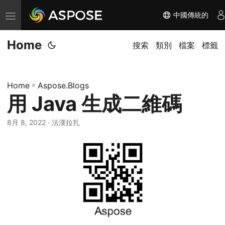
中國傳統的
切
换
Home
导
搜索
類別
檔案
標籤
航
Home
»
Aspose.Blogs
用 Java 生成二維碼
8月 8, 2022
· 法漢拉扎