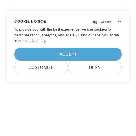
COOKIE NOTICE
To provide you with the best experience, we use cookies for
personalization, analytics, and ads. By using our site, you agree
to
our cookie policy
.
ACCEPT
CUSTOMIZE
DENY
订阅 Aspose 产品更新
获取每月的新闻通讯和优惠，直接发送到您的邮箱。