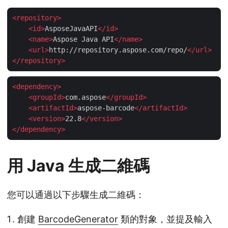
<
repository
>
<
id
>
AsposeJavaAPI
</
id
>
<
name
>
Aspose Java API
</
name
>
<
url
>
http://repository.aspose.com/repo/
</
url
>
</
repository
>
<
dependency
>
<
groupId
>
com.aspose
</
groupId
>
<
artifactId
>
aspose-barcode
</
artifactId
>
<
version
>
22.8
</
version
>
</
dependency
>
用 Java 生成二維碼
您可以通過以下步驟生成二維碼：
創建
BarcodeGenerator
類的對象，並提及輸入