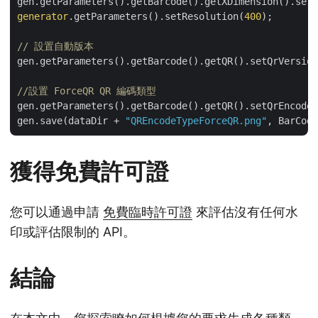
gen.getParameters().getBarcode().getXDimension().setP
generator
.getParameters().setResolution(
400
);

// 設置自動版本
gen.getParameters().getBarcode().getQR().setQrVersion
//設置 ForceQR QR 編碼類型
gen.getParameters().getBarcode().getQR().setQrEncodeT
gen.save(dataDir + 
"QREncodeTypeForceQR.png"
獲得免費許可證
您可以通過申請
免費臨時許可證
來評估沒有任何水
印或評估限制的 API。
結論