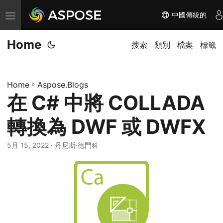
中國傳統的
切
换
Home
导
搜索
類別
檔案
標籤
航
Home
»
Aspose.Blogs
在 C# 中將 COLLADA
轉換為 DWF 或 DWFX
5月 15, 2022
· 丹尼斯·德門科