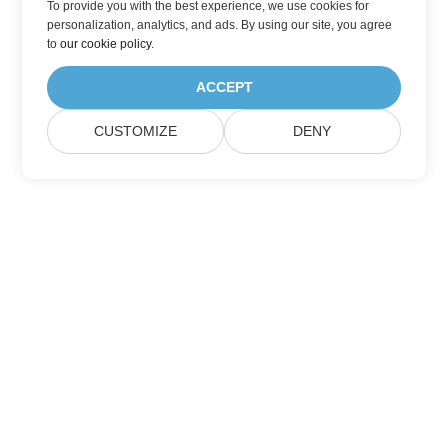
To provide you with the best experience, we use cookies for
personalization, analytics, and ads. By using our site, you agree
to
our cookie policy
.
ACCEPT
CUSTOMIZE
DENY
订阅 Aspose 产品更新
获取每月的新闻通讯和优惠，直接发送到您的邮箱。
提交