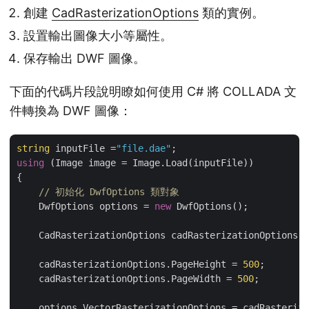
創建
CadRasterizationOptions
類的實例。
設置輸出圖像大小等屬性。
保存輸出 DWF 圖像。
下面的代碼片段說明瞭如何使用 C# 將 COLLADA 文
件轉換為 DWF 圖像：
string
 inputFile =
"file.dae"
using
 (Image image = Image.Load(inputFile))

{

// 初始化 DwfOptions 類對象
    DwfOptions options = 
new
 DwfOptions();

    CadRasterizationOptions cadRasterizationOptions =
    cadRasterizationOptions.PageHeight = 
500
;

    cadRasterizationOptions.PageWidth = 
500
;

    options.VectorRasterizationOptions = cadRasteriza