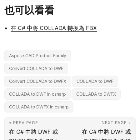
也可以看看
在 C# 中將 COLLADA 轉換為 FBX
Aspose.CAD Product Family
Convert COLLADA to DWF
Convert COLLADA to DWFX
COLLADA to DWF
COLLADA to DWF in csharp
COLLADA to DWFX
COLLADA to DWFX in csharp
« PREV PAGE
NEXT PAGE »
在 C# 中將 DWF 或
在 C# 中將 DWF 或