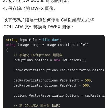
初始化
DwfxOptions
類的對象。
保存輸出的 DWFX 圖像。
以下代碼片段展示瞭如何使用 C# 以編程方式將
COLLADA 文件轉換為 DWFX 圖像：
string
 inputFile =
"file.dae"
using
 (Image image = Image.Load(inputFile))

{

// 初始化 DwfOptions 類對象
    DwfOptions options = 
new
 DwfOptions();

    CadRasterizationOptions cadRasterizationOptions =
    cadRasterizationOptions.PageHeight = 
500
;

    cadRasterizationOptions.PageWidth = 
500
;

    options.VectorRasterizationOptions = cadRasteriza
// 將 COLLADA 導出到 DWFX