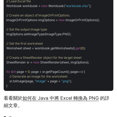
// Load Excel file
Workbook workbook = 
new
 Workbook(
"workbook.xlsx"
);

// Create an object of ImageOrPrintOptions
ImageOrPrintOptions imgOptions = 
new
 ImageOrPrintOptions();

// Set the output image type
imgOptions.setImageType(ImageType.PNG);

// Get the first worksheet
Worksheet sheet = workbook.getWorksheets().
get
(
0
);

// Create a SheetRender object for the target sheet
SheetRender sr = 
new
 SheetRender(sheet, imgOptions);

for
 (
int
 page = 
0
; page < sr.getPageCount(); page++) {

// Generate an image for the worksheet
    sr.toImage(page, 
"image"
 + page + 
".png"
);

看看關於
如何在 Java 中將 Excel 轉換為 PNG
的詳
細文章。