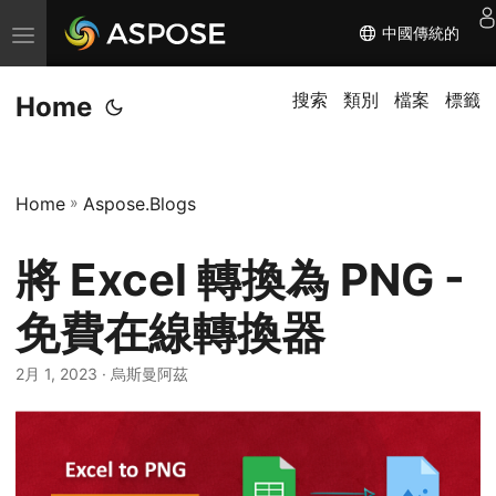
中國傳統的
切
换
导
搜索
類別
檔案
標籤
Home
航
Home
»
Aspose.Blogs
將 Excel 轉換為 PNG -
免費在線轉換器
2月 1, 2023
· 烏斯曼阿茲