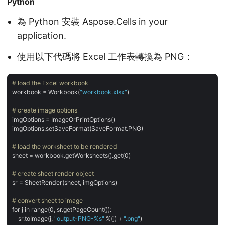
Python
為 Python 安裝 Aspose.Cells
in your
application.
使用以下代碼將 Excel 工作表轉換為 PNG：
# load the Excel workbook
workbook = Workbook(
"workbook.xlsx"
)

# create image options
imgOptions = ImageOrPrintOptions()

imgOptions.setSaveFormat(SaveFormat.PNG)

# load the worksheet to be rendered
sheet = workbook.getWorksheets().get(0)

# create sheet render object
sr = SheetRender(sheet, imgOptions)

# convert sheet to image
for j in range(0, sr.getPageCount()):

    sr.toImage(j, 
"output-PNG-%s"
 %(j) + 
".png"