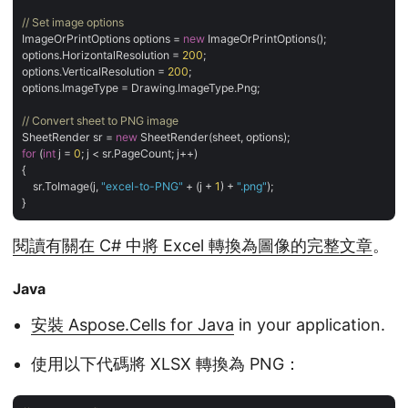
// Set image options
ImageOrPrintOptions options = 
new
 ImageOrPrintOptions();

options.HorizontalResolution = 
200
;

options.VerticalResolution = 
200
;

options.ImageType = Drawing.ImageType.Png;

// Convert sheet to PNG image
SheetRender sr = 
new
for
 (
int
 j = 
0
; j < sr.PageCount; j++)

{

    sr.ToImage(j, 
"excel-to-PNG"
 + (j + 
1
) + 
".png"
);

閱讀有關在 C# 中將 Excel 轉換為圖像的完整文章
。
Java
安裝 Aspose.Cells for Java
in your application.
使用以下代碼將 XLSX 轉換為 PNG：