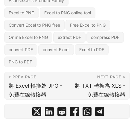
Aspose.Cells Product Family
Excel to PNG
Excel to PNG online tool
Convert Excel to PNG free
Free Excel to PNG
Online Excel to PNG
extract PDF
compress PDF
convert PDF
convert Excel
Excel to PDF
PNG to PDF
« PREV PAGE
NEXT PAGE »
將 Excel 轉換為 JPG -
將 TXT 轉換為 XLS -
免費在線轉換器
免費在線轉換器