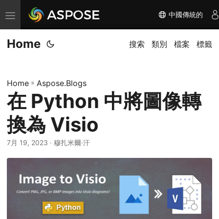
中國傳統的
切
换
Home
导
搜索
類別
檔案
標籤
航
Home
»
Aspose.Blogs
在 Python 中將圖像轉
換為 Visio
7月 19, 2023
· 穆扎米爾·汗