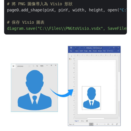
# 將 PNG 圖像導入為 Visio 形狀
page0.add_shape(pinX, pinY, width, height, open(
"C:\\
# 保存 Visio 圖表
diagram.save("C:\\Files\\PNGtoVisio.vsdx", SaveFileFo