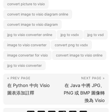
convert picture to visio
convert image to visio diagram online
convert image to visio diagram
jpg to visio converter online
jpg to vsdx
jpg to vsd
image to visio converter
convert png to vsdx
image converter for visio
convert image to visio online
jpg to visio converter
« PREV PAGE
NEXT PAGE »
在 Python 中向 Visio
在 Java 中將 JPG、
圖表添加註釋
PNG 或 BMP 圖像轉
換為 Visio