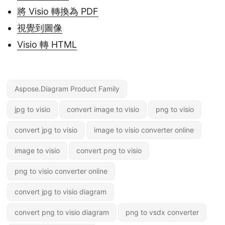
將 Visio 轉換為 PDF
視覺到圖像
Visio 轉 HTML
Aspose.Diagram Product Family
jpg to visio
convert image to visio
png to visio
convert jpg to visio
image to visio converter online
image to visio
convert png to visio
png to visio converter online
convert jpg to visio diagram
convert png to visio diagram
png to vsdx converter