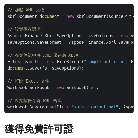
// 加載 XML 文檔
XbrlDocument 
document
 = 
new
 XbrlDocument(sourceDir + 
// 設置保存選項
Aspose.Finance.Xbrl.SaveOptions saveOptions = 
new
 Asp
saveOptions.SaveFormat = Aspose.Finance.Xbrl.SaveForm
// 在文件流中將 XML 保存為 XLSX
FileStream fs = 
new
 FileStream(
"sample_out.xlsx"
document
.Save(fs, saveOptions);

// 打開 Excel 文件
Workbook workbook = 
new
 Workbook(fs);

// 將文檔保存為 PDF 格式
workbook.Save(outputDir + 
"sample_output.pdf"
獲得免費許可證