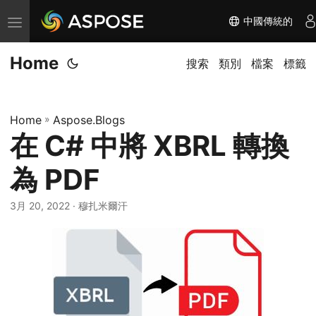
中國傳統的
切
换
Home
导
搜索
類別
檔案
標籤
航
Home
»
Aspose.Blogs
在 C# 中將 XBRL 轉換
為 PDF
3月 20, 2022
· 穆扎米爾汗