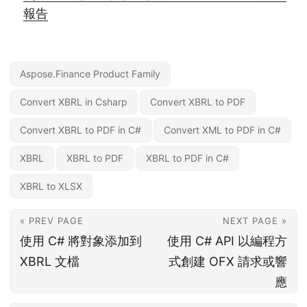
報告
Aspose.Finance Product Family
Convert XBRL in Csharp
Convert XBRL to PDF
Convert XBRL to PDF in C#
Convert XML to PDF in C#
XBRL
XBRL to PDF
XBRL to PDF in C#
XBRL to XLSX
« PREV PAGE
NEXT PAGE »
使用 C# 將對象添加到
使用 C# API 以編程方
XBRL 文檔
式創建 OFX 請求或響
應