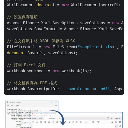
XbrlDocument 
document
 = 
new
 XbrlDocument(sourceDir + 
// 設置保存選項
Aspose.Finance.Xbrl.SaveOptions saveOptions = 
new
 Asp
saveOptions.SaveFormat = Aspose.Finance.Xbrl.SaveForm
// 在文件流中將 XBRL 保存為 XLSX
FileStream fs = 
new
 FileStream(
"sample_out.xlsx"
document
.Save(fs, saveOptions);

// 打開 Excel 文件
Workbook workbook = 
new
 Workbook(fs);

// 將文檔保存為 PDF 格式
workbook.Save(outputDir + 
"sample_output.pdf"