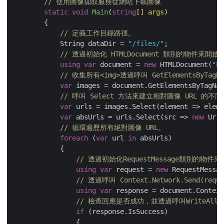
// 使用圖像擷取服務從網站下載圖像
static
void
Main
(
string
[] args
)
        {

// 定義工作目錄路徑。
            String dataDir = 
"/files/"
;

// 透過初始化 HTMLDocument 類別的物件來
using
var
 document = 
new
 HTMLDocument(
"h
// 收集所有<img>透過呼叫 GetElementsByTa
var
 images = document.GetElementsByTagNam
// 呼叫 Select 方法來建立相對圖像 URL 的不
var
 urls = images.Select(element => eleme
var
 absUrls = urls.Select(src => 
new
 Url(
// 循環遍歷所有絕對圖像 URL。 
foreach
 (
var
 url 
in
 absUrls)

            {

// 透過初始化RequestMessage類別的物
using
var
 request = 
new
 RequestMessag
// 透過呼叫 Context.Network.Send(re
using
var
 response = document.Context
// 檢查回應是否成功，並透過呼叫WriteAl
if
 (response.IsSuccess)

                {
