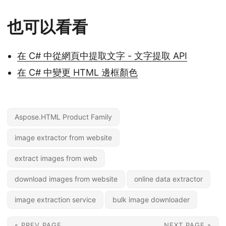
也可以看看
在 C# 中從網頁中提取文字 - 文字提取 API
在 C# 中變更 HTML 邊框顏色
Aspose.HTML Product Family
image extractor from website
extract images from web
download images from website
online data extractor
image extraction service
bulk image downloader
« PREV PAGE
NEXT PAGE »