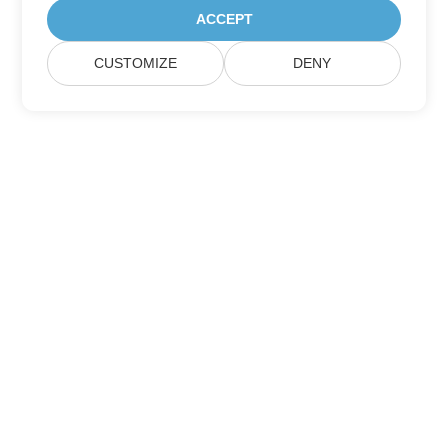
ACCEPT
CUSTOMIZE
DENY
訂閱Aspose產品更新
獲取直接發送到您郵箱的每月簡報和優惠。
提交