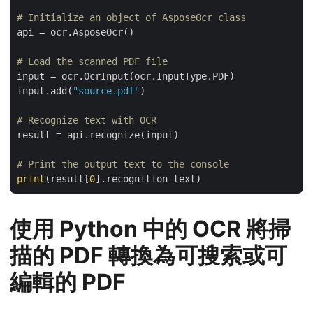
# Initialize an object of AsposeOcr class
api = ocr.AsposeOcr()

# Load the scanned PDF file
input = ocr.OcrInput(ocr.InputType.PDF)

input.add(
"source.pdf"
)

# Recognize text with OCR
result = api.recognize(input)

# Print the output text to the console
print
(result[
0
使用 Python 中的 OCR 將掃
描的 PDF 轉換為可搜索或可
編輯的 PDF