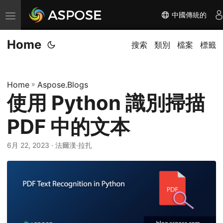
中國傳統的
切
换
Home
导
搜索
類別
檔案
標籤
航
Home
»
Aspose.Blogs
使用 Python 識別掃描
PDF 中的文本
6月 22, 2023
· 法爾漢·拉扎