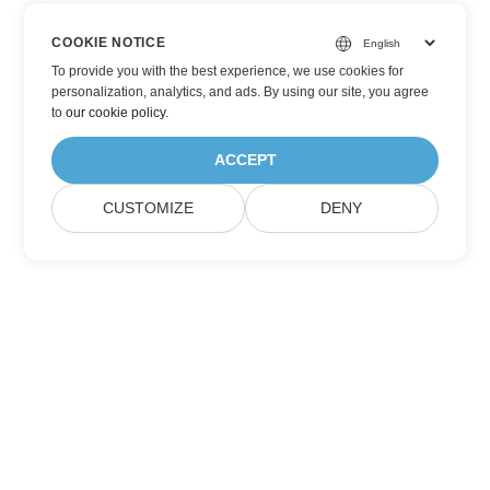
COOKIE NOTICE
To provide you with the best experience, we use cookies for
personalization, analytics, and ads. By using our site, you agree
to
our cookie policy
.
ACCEPT
CUSTOMIZE
DENY
订阅 Aspose 产品更新
获取每月的新闻通讯和优惠，直接发送到您的邮箱。