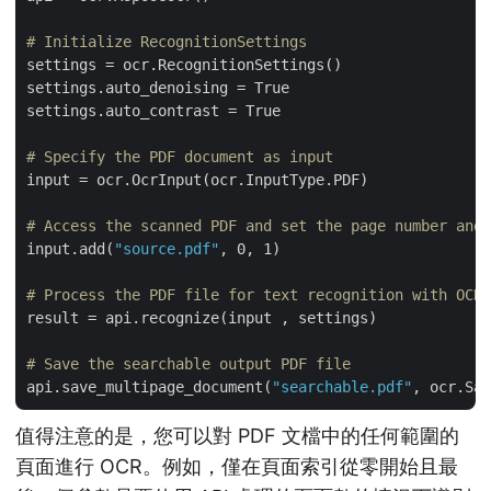
# Initialize RecognitionSettings
settings = ocr.RecognitionSettings()

settings.auto_denoising = True

settings.auto_contrast = True

# Specify the PDF document as input
input = ocr.OcrInput(ocr.InputType.PDF)

# Access the scanned PDF and set the page number and 
input.add(
"source.pdf"
, 0, 1)

# Process the PDF file for text recognition with OCR
result = api.recognize(input , settings)

# Save the searchable output PDF file
api.save_multipage_document(
"searchable.pdf"
值得注意的是，您可以對 PDF 文檔中的任何範圍的
頁面進行 OCR。例如，僅在頁面索引從零開始且最