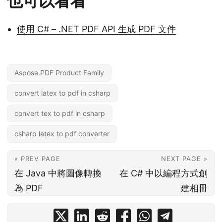
也可以看看
使用 C# – .NET PDF API 生成 PDF 文件
Aspose.PDF Product Family
convert latex to pdf in csharp
convert tex to pdf in csharp
csharp latex to pdf converter
« PREV PAGE
NEXT PAGE »
在 Java 中將圖像轉換
在 C# 中以編程方式創
為 PDF
建相冊