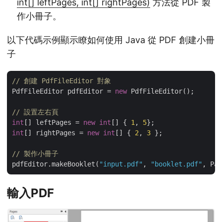
int[] leftPages, int[] rightPages)
方法從 PDF 製
作小冊子。
以下代碼示例顯示瞭如何使用 Java 從 PDF 創建小冊
子
// 創建 PdfFileEditor 對象
PdfFileEditor pdfEditor = 
new
 PdfFileEditor();

// 設置左右頁
int
[] leftPages = 
new
int
[] { 
1
, 
5
int
[] rightPages = 
new
int
[] { 
2
, 
3
 };

// 製作小冊子
pdfEditor.makeBooklet(
"input.pdf"
, 
"booklet.pdf"
輸入PDF