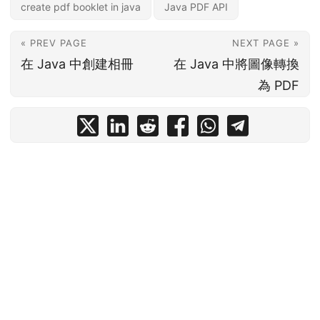
create pdf booklet in java
Java PDF API
« PREV PAGE
NEXT PAGE »
在 Java 中創建相冊
在 Java 中將圖像轉換
為 PDF