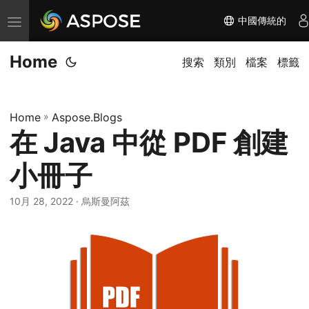
中國傳統的
切
换
Home
导
搜索
類別
檔案
標籤
航
Home
»
Aspose.Blogs
在 Java 中從 PDF 創建
小冊子
10月 28, 2022
· 烏斯曼阿茲