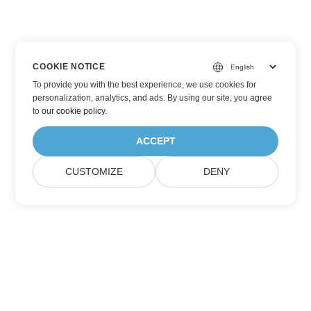
COOKIE NOTICE
To provide you with the best experience, we use cookies for
personalization, analytics, and ads. By using our site, you agree
to
our cookie policy
.
ACCEPT
CUSTOMIZE
DENY
订阅 Aspose 产品更新
获取每月的新闻通讯和优惠，直接发送到您的邮箱。