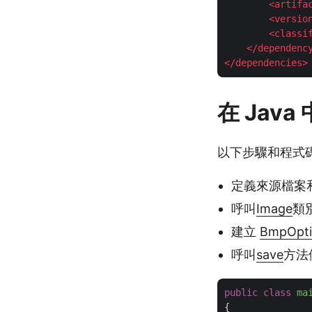
<
artifa
<
versio
<
classi
</
dependenc
</
dependencies
>
在 Java
以下步驟和程式碼範
定義來源檔案
呼叫
Image
類
建立
BmpOpti
呼叫
save
方法
public
class
ma
{
