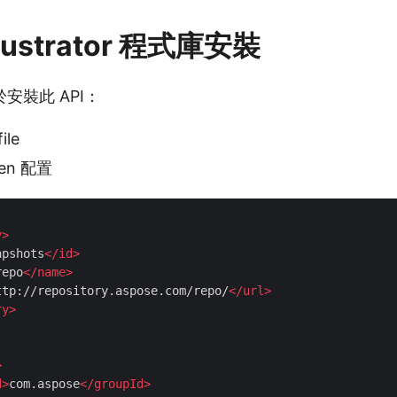
llustrator 程式庫安裝
安裝此 API：
ile
en 配置
y
>
apshots
</
id
>
repo
</
name
>
ttp://repository.aspose.com/repo/
</
url
>
ry
>
>
d
>
com.aspose
</
groupId
>