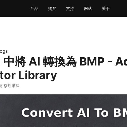
产品
购买
支持
网站
关于
logs
a 中將 AI 轉換為 BMP - A
ator Library
德·穆斯塔法