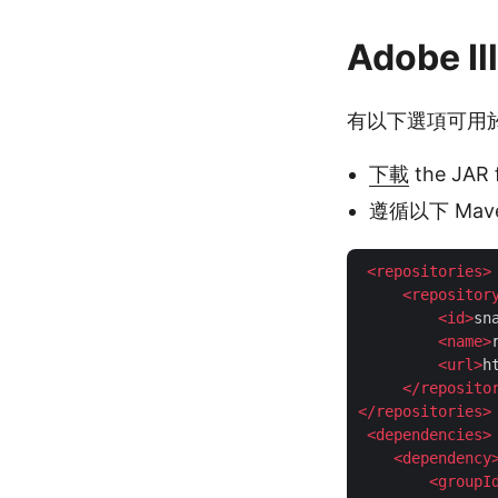
Adobe I
有以下選項可用於
下載
the JAR f
遵循以下 Mav
<
repositories
>
<
repositor
<
id
>
sn
<
name
>
<
url
>
h
</
reposito
</
repositories
>
<
dependencies
>
<
dependency
<
groupI