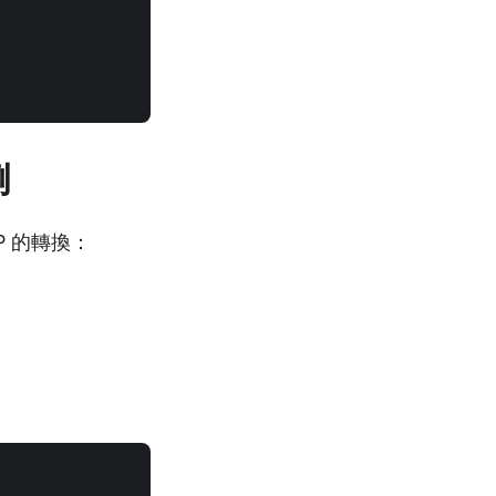
例
P 的轉換：