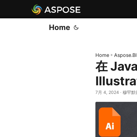
Home
Home
»
Aspose.B
在 Jav
Illustr
7月 4, 2024
· 穆罕默