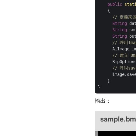
public
stat
    {

// 定義
String
 da
String
 so
String
 ou
// 呼叫Im
      AiImage im
// 建立 Bm
      BmpOption
// 呼叫sa
      image.save
    }

輸出：