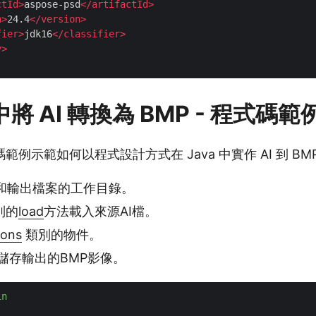
ctId
>
aspose-psd
</
artifactId
>
n
>
24.4
</
version
>
fier
>
jdk16
</
classifier
>
y
>
 中將 AI 轉換為 BMP - 程式碼範
例示範如何以程式設計方式在 Java 中實作 AI 到 BM
和輸出檔案的工作目錄。
別的
load
方法載入來源AI檔。
ons
類別的物件。
儲存輸出的BMP影像。
in