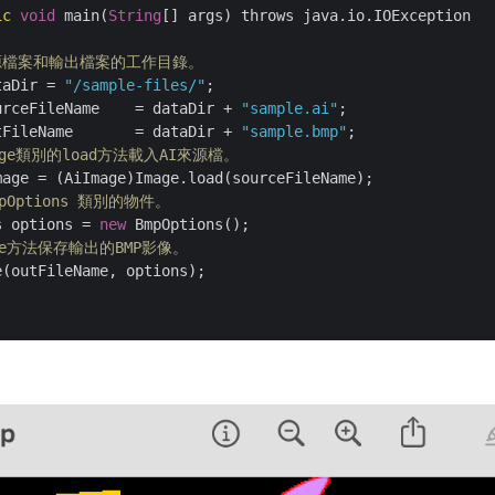
ic
void
 main(
String
[] args) throws java.io.IOException

來源檔案和輸出檔案的工作目錄。
taDir = 
"/sample-files/"
; 

urceFileName    = dataDir + 
"sample.ai"
;       

tFileName       = dataDir + 
"sample.bmp"
;

age類別的load方法載入AI來源檔。   
age = (AiImage)Image.load(sourceFileName);

pOptions 類別的物件。         
s options = 
new
 BmpOptions();

ve方法保存輸出的BMP影像。    
(outFileName, options);
