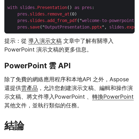
with
slides
.Presentation
() 
as
pres
:

pres
.slides
.remove_at
(0)

pres
.slides
.add_from_pdf
("
welcome-to-powerpoint
.p
pres
.save
("
OutputPresentation
.pptx
", 
slides
.expor
提示：從
導入演示文稿
文章中了解有關導入
PowerPoint 演示文稿的更多信息。
PowerPoint 雲 API
除了免費的網絡應用程序和本地API 之外，Aspose
還提供
雲產品
，允許您創建演示文稿、編輯和操作演
示文稿、將文件導入PowerPoint 、
轉換PowerPoint
其他文件，並執行類似的任務。
結論