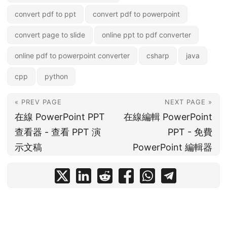
convert pdf to ppt
convert pdf to powerpoint
convert page to slide
online ppt to pdf converter
online pdf to powerpoint converter
csharp
java
cpp
python
« PREV PAGE
NEXT PAGE »
在線 PowerPoint PPT
在線編輯 PowerPoint
查看器 - 查看 PPT 演
PPT - 免費
示文稿
PowerPoint 編輯器