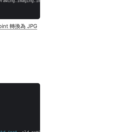
rawing.Imaging.ImageFormat.Jpeg);

oint 轉換為 JPG