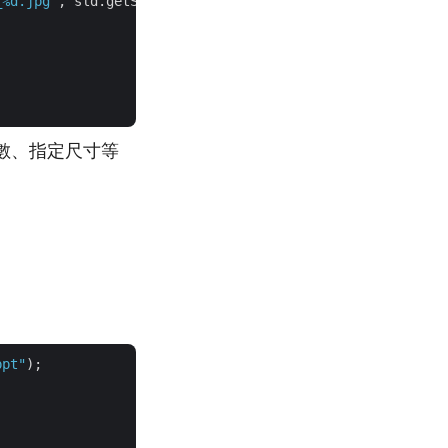
_%d.jpg"
, sld.getSlideNumber())));

數、指定尺寸等
ppt"
);
