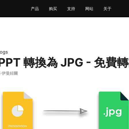
产品
购买
支持
网站
关于
logs
PPT 轉換為 JPG - 免費
基·伊曼紐爾