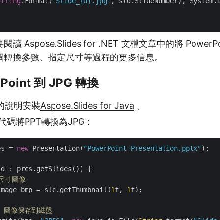
string
.Format(
"Slide_{0}.jpg"
, sld.SlideNumber), System.D
Aspose.Slides for .NET 文檔文章中的
將 PowerP
關轉換參數、指定尺寸等過程的更多信息。
rPoint 到 JPG 轉換
的說明安裝
Aspose.Slides for Java
。
a代碼將PPT轉換為JPG：
es = 
new
 Presentation(
"PowerPoint-Presentation.pptx"
d : pres.getSlides()) {

全尺寸圖像
Image bmp = sld.getThumbnail(
1
f, 
1
f);

PG 圖像保存到磁盤