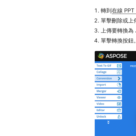
轉到
在線 PPT
單擊刪除或上
上傳要轉換為 J
單擊轉換按鈕