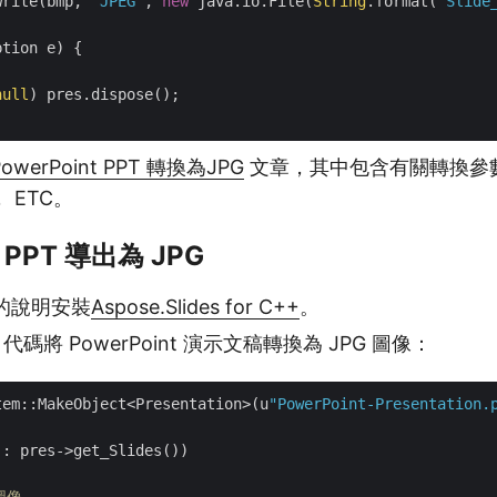
write(bmp, 
"JPEG"
, 
new
 java.io.File(
String
.format(
"Slide
tion e) {

null
) pres.dispose();

owerPoint PPT 轉換為JPG
文章，其中包含有關轉換參
 ETC。
 PPT 導出為 JPG
的說明安裝
Aspose.Slides for C++
。
 代碼將 PowerPoint 演示文稿轉換為 JPG 圖像：
tem::MakeObject<Presentation>(u
"PowerPoint-Presentation.
: pres->get_Slides())

圖像