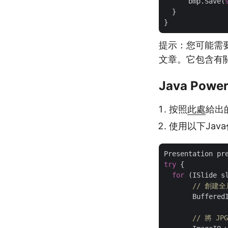
      bmp.Save(
  }

提示：您可能需要閱讀 
文章。它包含有
Java Powe
按照
此處
給出
使用以下Jav
Presentation pr
try
 {

for
 (ISlide sl
// 創建
       Buffered
// 將 J