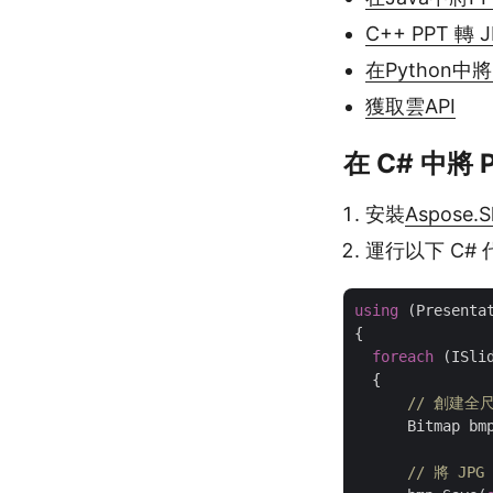
C++ PPT 轉 
在Python中
獲取雲API
在 C# 中將 
安裝
Aspose.Sl
運行以下 C# 代
using
 (Presenta
{

foreach
 (ISli
  {

// 創建全
      Bitmap bm
// 將 JP