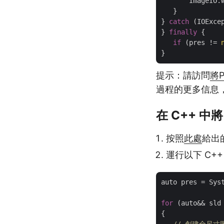
       ImageIO.
   }

} 
catch
 (IOExcep
} 
finally
 {

if
 (pres != 
提示：請訪問
將P
過程的更多信息，
在 C++ 中將
按照
此處
給出
運行以下 C++
auto pres = Sys
for
 (auto&& sld 
{

// 創建全尺寸