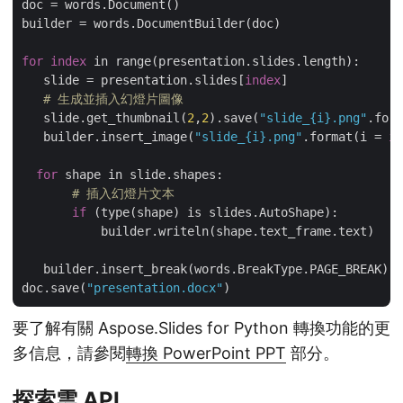
doc = words.Document()

builder = words.DocumentBuilder(doc)

for
index
 in range(presentation.slides.length):

   slide = presentation.slides[
index
]

# 生成並插入幻燈片圖像
   slide.get_thumbnail(
2
,
2
).save(
"slide_{i}.png"
.form
   builder.insert_image(
"slide_{i}.png"
.format(i = 
in
for
 shape in slide.shapes:

# 插入幻燈片文本
if
 (type(shape) is slides.AutoShape):

           builder.writeln(shape.text_frame.text)

   builder.insert_break(words.BreakType.PAGE_BREAK)

doc.save(
"presentation.docx"
要了解有關 Aspose.Slides for Python 轉換功能的更
多信息，請參閱
轉換 PowerPoint PPT
部分。
探索雲 API