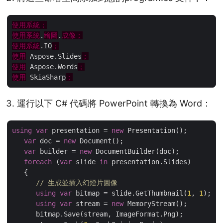
使用系統；
使用系統
.
繪圖
.
成像；
使用系統
.IO
；
使用
 Aspose.Slides
；
使用
 Aspose.Words
；
使用
 SkiaSharp
；
運行以下 C# 代碼將 PowerPoint 轉換為 Word：
using
var
 presentation = 
new
 Presentation();

var
 doc = 
new
 Document();

var
 builder = 
new
 DocumentBuilder(doc);

foreach
 (
var
 slide 
in
 presentation.Slides)

   {

// 生成並插入幻燈片圖像
using
var
 bitmap = slide.GetThumbnail(
1
, 
1
);

using
var
 stream = 
new
 MemoryStream();

      bitmap.Save(stream, ImageFormat.Png);
