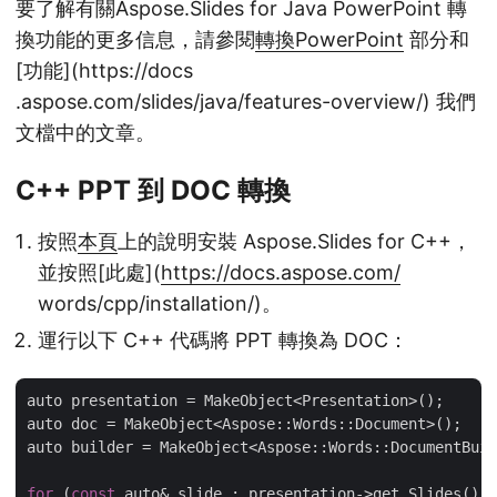
要了解有關Aspose.Slides for Java PowerPoint 轉
換功能的更多信息，請參閱
轉換PowerPoint
部分和
[功能](https://docs
.aspose.com/slides/java/features-overview/) 我們
文檔中的文章。
C++ PPT 到 DOC 轉換
按照
本頁
上的說明安裝 Aspose.Slides for C++，
並按照[此處](
https://docs.aspose.com/
words/cpp/installation/)。
運行以下 C++ 代碼將 PPT 轉換為 DOC：
auto presentation = MakeObject<Presentation>();

auto doc = MakeObject<Aspose::Words::Document>();

auto builder = MakeObject<Aspose::Words::DocumentBuil
for
 (
const
 auto& slide : presentation->get_Slides())
