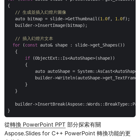
{

// 生成並插入幻燈片圖像
   auto bitmap = slide->GetThumbnail(
1.0
f, 
1.0
f);

   builder->InsertImage(bitmap);

// 插入幻燈片文本
for
 (
const
 auto& shape : slide->get_Shapes())

   {

if
 (ObjectExt::Is<AutoShape>(shape))

       {

           auto autoShape = System::AsCast<AutoShape>
           builder->Writeln(autoShape->get_TextFrame(
       }

   }

   builder->InsertBreak(Aspose::Words::BreakType::Pag
從
轉換 PowerPoint PPT
部分探索有關
Aspose.Slides for C++ PowerPoint 轉換功能的更