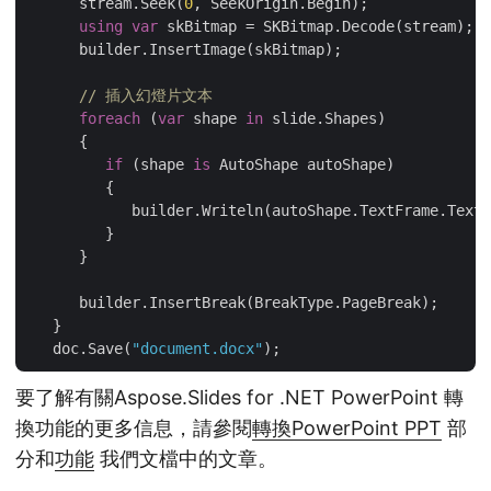
      stream.Seek(
0
, SeekOrigin.Begin);

using
var
 skBitmap = SKBitmap.Decode(stream);

      builder.InsertImage(skBitmap);

// 插入幻燈片文本
foreach
 (
var
 shape 
in
 slide.Shapes)

      {

if
 (shape 
is
 AutoShape autoShape)

         {

            builder.Writeln(autoShape.TextFrame.Text)
         }

      }

      builder.InsertBreak(BreakType.PageBreak);

   }

   doc.Save(
"document.docx"
要了解有關Aspose.Slides for .NET PowerPoint 轉
換功能的更多信息，請參閱
轉換PowerPoint PPT
部
分和
功能
我們文檔中的文章。