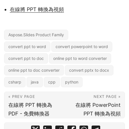
在線將 PPT 轉換為視頻
Aspose.Slides Product Family
convert ppt to word
convert powerpoint to word
convert ppt to doc
online ppt to word converter
online ppt to doc converter
convert pptx to docx
csharp
java
cpp
python
« PREV PAGE
NEXT PAGE »
在線將 PPT 轉換為
在線將 PowerPoint
PDF - 免費轉換器
PPT 轉換為視頻