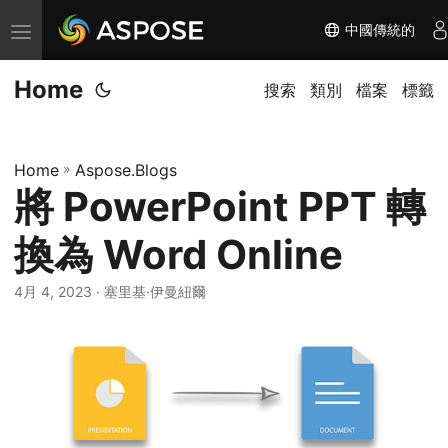
中國傳統的
切
换
Home
导
搜索
類別
檔案
標籤
航
Home
»
Aspose.Blogs
將 PowerPoint PPT 轉
換為 Word Online
4月 4, 2023
· 塞里基·伊曼紐爾