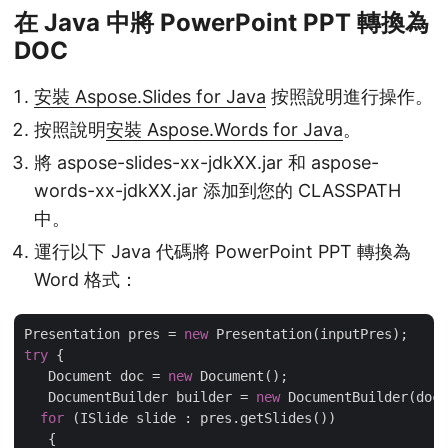
在 Java 中將 PowerPoint PPT 轉換為
DOC
安裝 Aspose.Slides for Java
按照說明進行操作。
按照說明
安裝 Aspose.Words for Java
。
將 aspose-slides-xx-jdkXX.jar 和 aspose-
words-xx-jdkXX.jar 添加到您的 CLASSPATH
中。
運行以下 Java 代碼將 PowerPoint PPT 轉換為
Word 格式：
Presentation pres = 
new
try
 {

   Document doc = 
new
 Document();

   DocumentBuilder builder = 
new
 DocumentBuilder(doc)
for
 (ISlide slide : pres.getSlides())

   {
