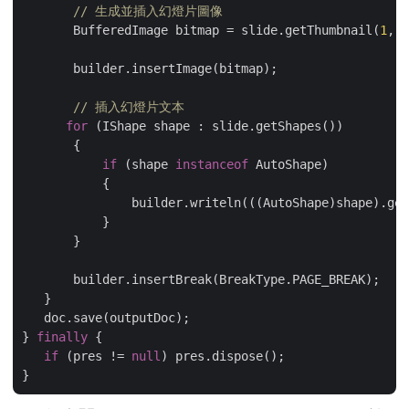
// 生成並插入幻燈片圖像
       BufferedImage bitmap = slide.getThumbnail(
1
, 
1
       builder.insertImage(bitmap);

// 插入幻燈片文本
for
 (IShape shape : slide.getShapes())

       {

if
 (shape 
instanceof
 AutoShape)

           {

               builder.writeln(((AutoShape)shape).get
           }

       }

       builder.insertBreak(BreakType.PAGE_BREAK);

   }

   doc.save(outputDoc);

} 
finally
 {

if
 (pres != 
null
) pres.dispose();
