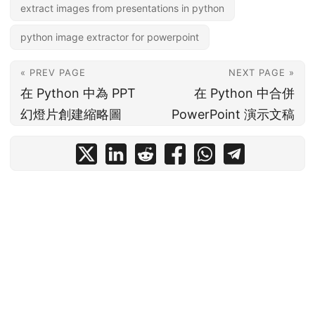
extract images from presentations in python
python image extractor for powerpoint
« PREV PAGE
NEXT PAGE »
在 Python 中為 PPT
在 Python 中合併
幻燈片創建縮略圖
PowerPoint 演示文稿