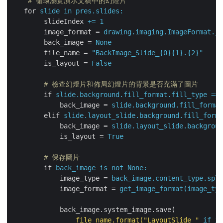
    # 循環瀏覽演示文稿中的幻燈片
for
slide in pres.slides:
slideIndex
+= 1
image_format
 = 
drawing.imaging.ImageFormat.jp
back_image
 = 
None
file_name
 = 
"BackImage_Slide_{0}{1}.{2}"
is_layout
 = 
False
        # 檢查幻燈片和佈局幻燈片的背景是否充滿了圖片
if
slide.background.fill_format.fill_type == 
back_image
 = 
slide.background.fill_format
elif
slide.layout_slide.background.fill_forma
back_image
 = 
slide.layout_slide.backgroun
is_layout
 = 
True
        # 保存圖片
if
back_image is not None:
image_type
 = 
back_image.content_type.spli
image_format
 = 
get_image_format(image_typ
back_image.system_image.save(
file_name.format("LayoutSlide_"
if is