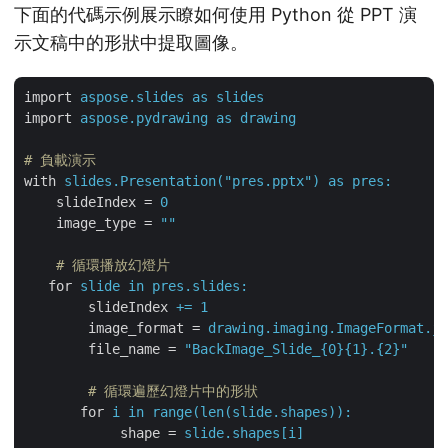
下面的代碼示例展示瞭如何使用 Python 從 PPT 演
示文稿中的形狀中提取圖像。
import
aspose.slides as slides
import
aspose.pydrawing as drawing
# 負載演示
with
slides.Presentation("pres.pptx") as pres:
slideIndex
 = 
0
image_type
 = 
""
    # 循環播放幻燈片
for
slide in pres.slides:
slideIndex
+= 1
image_format
 = 
drawing.imaging.ImageFormat.jp
file_name
 = 
"BackImage_Slide_{0}{1}.{2}"
        # 循環遍歷幻燈片中的形狀
for
i in range(len(slide.shapes)):
shape
 = 
slide.shapes[i]