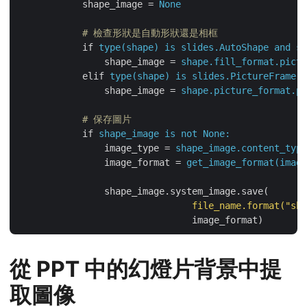
shape_image
 = 
None
            # 檢查形狀是自動形狀還是相框
if
type(shape) is slides.AutoShape and sh
shape_image
 = 
shape.fill_format.pictu
elif
type(shape) is slides.PictureFrame:
shape_image
 = 
shape.picture_format.pi
            # 保存圖片
if
shape_image is not None:
image_type
 = 
shape_image.content_type
image_format
 = 
get_image_format(image
shape_image.system_image.save(
file_name.format("sha
image_format)
從 PPT 中的幻燈片背景中提
取圖像