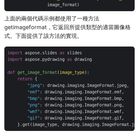
image_format)
上面的兩個代碼示例都使用了一種方法
getimageformat，它返回所提供類型的適當圖像格
式。下面提供了該方法的實現。
import
 aspose.slides 
as
import
 aspose.pydrawing 
as
 drawing

def
get_image_format
(
image_type
):
return
 {

"jpeg"
: drawing.imaging.ImageFormat.jpeg,

"emf"
: drawing.imaging.ImageFormat.emf,

"bmp"
: drawing.imaging.ImageFormat.bmp,

"png"
: drawing.imaging.ImageFormat.png,

"wmf"
: drawing.imaging.ImageFormat.wmf,

"gif"
: drawing.imaging.ImageFormat.gif,
