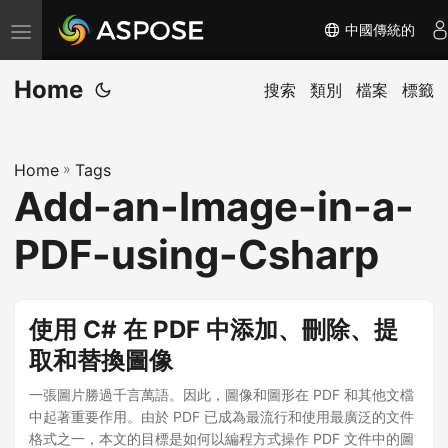
中國傳統的
切
换
Home
导
搜索
類別
檔案
標籤
航
Home
»
Tags
Add-an-Image-in-a-
PDF-using-Csharp
使用 C# 在 PDF 中添加、刪除、提
取和替換圖像
一張圖片勝過千言萬語。因此，圖像和圖形在 PDF 和其他文檔
中起著重要作用。由於 PDF 已成為最流行和使用最廣泛的文件
格式之一，本文的目標是如何以編程方式操作 PDF 文件中的圖