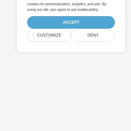
cookies for personalization, analytics, and ads. By
using our site, you agree to
our cookie policy
.
ACCEPT
CUSTOMIZE
DENY
提交