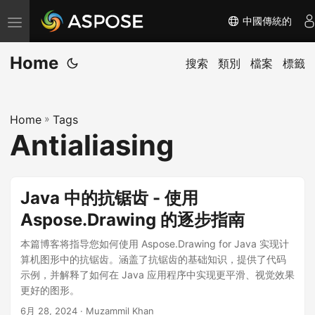
中國傳統的
切
换
Home
导
搜索
類別
檔案
標籤
航
Home
»
Tags
Antialiasing
Java 中的抗锯齿 - 使用
Aspose.Drawing 的逐步指南
本篇博客将指导您如何使用 Aspose.Drawing for Java 实现计
算机图形中的抗锯齿。涵盖了抗锯齿的基础知识，提供了代码
示例，并解释了如何在 Java 应用程序中实现更平滑、视觉效果
更好的图形。
6月 28, 2024
· Muzammil Khan