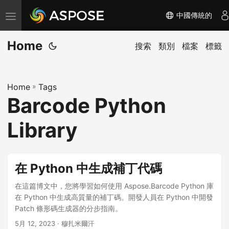
中國傳統的
切
换
Home
导
搜索
類別
檔案
標籤
航
Home
»
Tags
Barcode Python
Library
在 Python 中生成補丁代碼
在這篇博文中，您將學習如何使用 Aspose.Barcode Python 庫
在 Python 中生成高質量的補丁碼。開發人員在 Python 中開發
Patch 條形碼生成器的分步指南。
5月 12, 2023
· 穆扎米爾汗