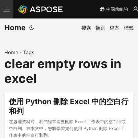
中國傳統的
切
换
Home
导
搜索
類別
檔案
標籤
航
Home
»
Tags
clear empty rows in
excel
使用 Python 刪除 Excel 中的空白行
和列
在處理資料時，我們經常需要刪除 Excel 工作表中的空白行或
空白列。在本文中，您將學習如何使用 Python 刪除 Excel 工
作表中的空白行和列。