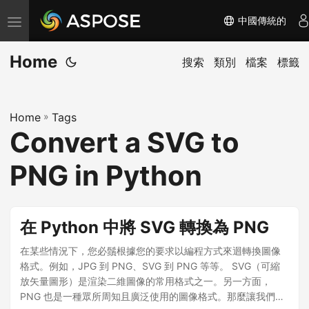
中國傳統的
切
换
Home
导
搜索
類別
檔案
標籤
航
Home
»
Tags
Convert a SVG to
PNG in Python
在 Python 中將 SVG 轉換為 PNG
在某些情況下，您必鬚根據您的要求以編程方式來迴轉換圖像
格式。例如，JPG 到 PNG、SVG 到 PNG 等等。 SVG（可縮
放矢量圖形）是渲染二維圖像的常用格式之一。另一方面，
PNG 也是一種眾所周知且廣泛使用的圖像格式。那麼讓我們看