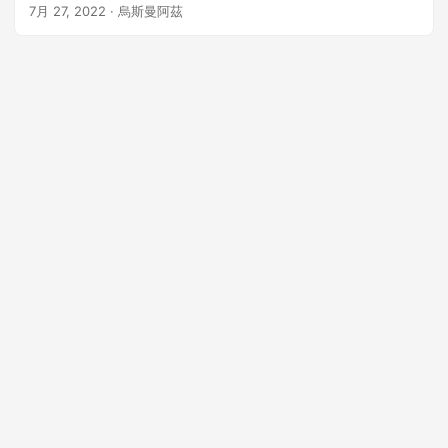
看如何在 Python 中以編程方式將 SVG 圖像轉換為 PNG
7月 27, 2022
· 烏斯曼阿茲