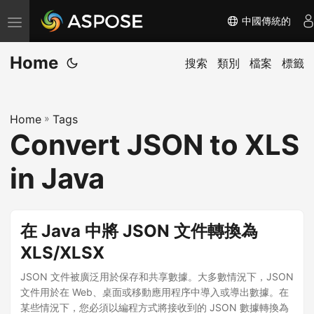
中國傳統的
切
换
Home
导
搜索
類別
檔案
標籤
航
Home
»
Tags
Convert JSON to XLS
in Java
在 Java 中將 JSON 文件轉換為
XLS/XLSX
JSON 文件被廣泛用於保存和共享數據。大多數情況下，JSON
文件用於在 Web、桌面或移動應用程序中導入或導出數據。在
某些情況下，您必須以編程方式將接收到的 JSON 數據轉換為