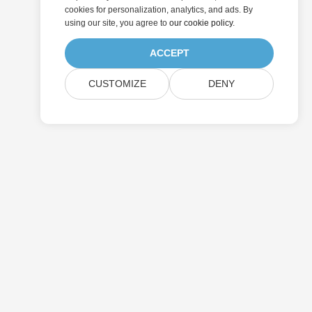
cookies for personalization, analytics, and ads. By
using our site, you agree to
our cookie policy
.
ACCEPT
CUSTOMIZE
DENY
提交