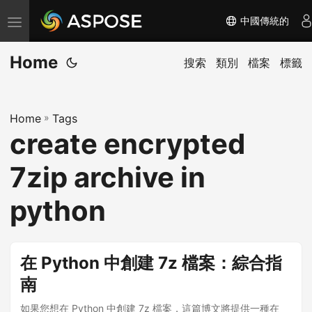
中國傳統的
切
换
Home
导
搜索
類別
檔案
標籤
航
Home
»
Tags
create encrypted
7zip archive in
python
在 Python 中創建 7z 檔案：綜合指
南
如果您想在 Python 中創建 7z 檔案，這篇博文將提供一種在