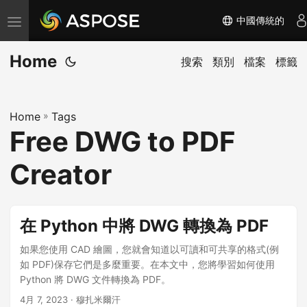
中國傳統的
切
换
Home
导
搜索
類別
檔案
標籤
航
Home
»
Tags
Free DWG to PDF
Creator
在 Python 中將 DWG 轉換為 PDF
如果您使用 CAD 繪圖，您就會知道以可讀和可共享的格式(例
如 PDF)保存它們是多麼重要。在本文中，您將學習如何使用
Python 將 DWG 文件轉換為 PDF。
4月 7, 2023
· 穆扎米爾汗