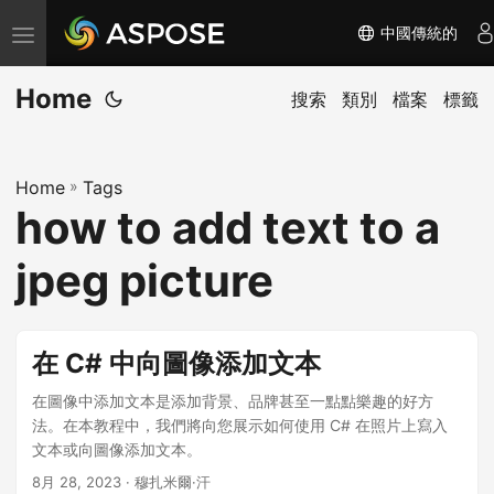
中國傳統的
切
换
Home
导
搜索
類別
檔案
標籤
航
Home
»
Tags
how to add text to a
jpeg picture
在 C# 中向圖像添加文本
在圖像中添加文本是添加背景、品牌甚至一點點樂趣的好方
法。在本教程中，我們將向您展示如何使用 C# 在照片上寫入
文本或向圖像添加文本。
8月 28, 2023
· 穆扎米爾·汗