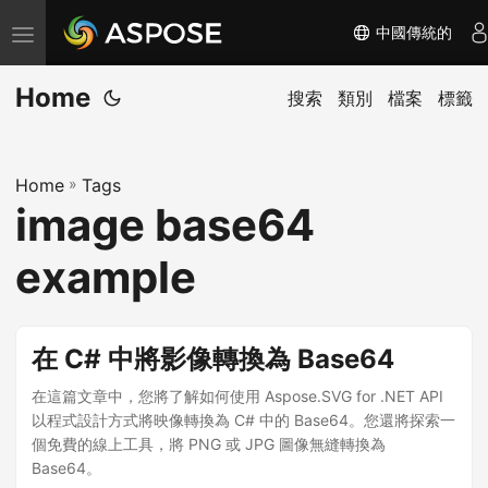
中國傳統的
切
换
Home
导
搜索
類別
檔案
標籤
航
Home
»
Tags
image base64
example
在 C# 中將影像轉換為 Base64
在這篇文章中，您將了解如何使用 Aspose.SVG for .NET API
以程式設計方式將映像轉換為 C# 中的 Base64。您還將探索一
個免費的線上工具，將 PNG 或 JPG 圖像無縫轉換為
Base64。