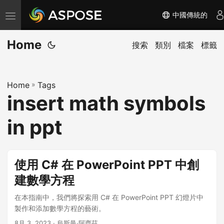
中國傳統的
切
换
Home
导
搜索
類別
檔案
標籤
航
Home
»
Tags
insert math symbols
in ppt
使用 C# 在 PowerPoint PPT 中創
建數學方程
在本指南中，我們將探索用 C# 在 PowerPoint PPT 幻燈片中
製作和添加數學方程的藝術。
8月 3, 2023
· 烏斯曼·阿齊茲