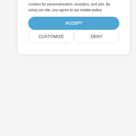
cookies for personalization, analytics, and ads. By
using our site, you agree to
our cookie policy
.
ACCEPT
CUSTOMIZE
DENY
提交