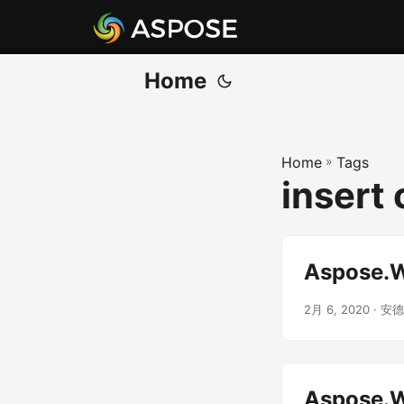
Home
Home
»
Tags
insert 
Aspose.W
2月 6, 2020
· 安
Aspose.W