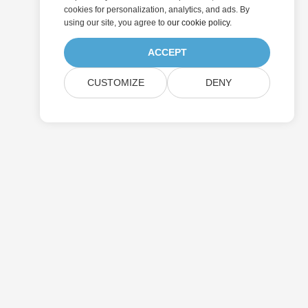
cookies for personalization, analytics, and ads. By
using our site, you agree to
our cookie policy
.
ACCEPT
CUSTOMIZE
DENY
提交