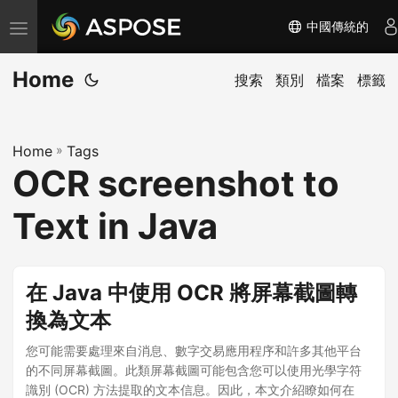
中國傳統的
切
换
Home
导
搜索
類別
檔案
標籤
航
Home
»
Tags
OCR screenshot to
Text in Java
在 Java 中使用 OCR 將屏幕截圖轉
換為文本
您可能需要處理來自消息、數字交易應用程序和許多其他平台
的不同屏幕截圖。此類屏幕截圖可能包含您可以使用光學字符
識別 (OCR) 方法提取的文本信息。因此，本文介紹瞭如何在