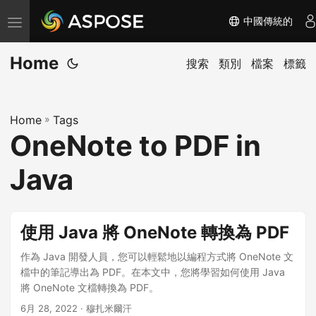
中國傳統的
切
换
Home
导
搜索
類別
檔案
標籤
航
Home
»
Tags
OneNote to PDF in
Java
使用 Java 將 OneNote 轉換為 PDF
作為 Java 開發人員，您可以輕鬆地以編程方式將 OneNote 文
檔中的筆記導出為 PDF。在本文中，您將學習如何使用 Java
將 OneNote 文檔轉換為 PDF。
6月 28, 2022
· 穆扎米爾汗