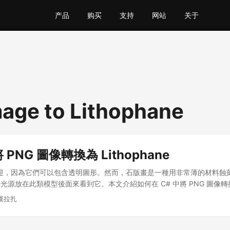
产品
购买
支持
网站
关于
age to Lithophane
 PNG 圖像轉換為 Lithophane
歡迎，因為它們可以包含透明圖形。然而，石版畫是一種用非常薄的材料蝕
源放在此類模型後面來看到它。本文介紹如何在 C# 中將 PNG 圖像轉換為 l
法漢拉扎