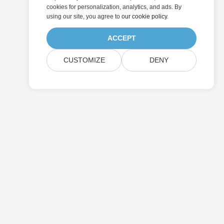
cookies for personalization, analytics, and ads. By
using our site, you agree to
our cookie policy
.
ACCEPT
CUSTOMIZE
DENY
提交