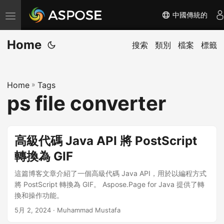
中國傳統的
切
换
Home
导
搜索
類別
檔案
標籤
航
Home
»
Tags
ps file converter
高級代碼 Java API 將 PostScript
轉換為 GIF
這篇博客文章介紹了一個高級代碼 Java API，用於以編程方式
將 PostScript 轉換為 GIF。 Aspose.Page for Java 提供了轉
換和操作功能。
5月 2, 2024
· Muhammad Mustafa