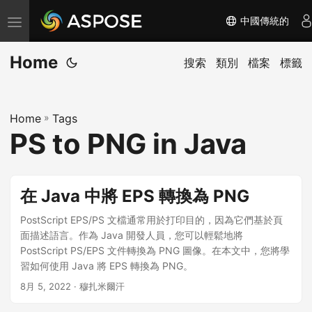
中國傳統的
切
换
Home
导
搜索
類別
檔案
標籤
航
Home
»
Tags
PS to PNG in Java
在 Java 中將 EPS 轉換為 PNG
PostScript EPS/PS 文檔通常用於打印目的，因為它們基於頁
面描述語言。作為 Java 開發人員，您可以輕鬆地將
PostScript PS/EPS 文件轉換為 PNG 圖像。在本文中，您將學
習如何使用 Java 將 EPS 轉換為 PNG。
8月 5, 2022
· 穆扎米爾汗