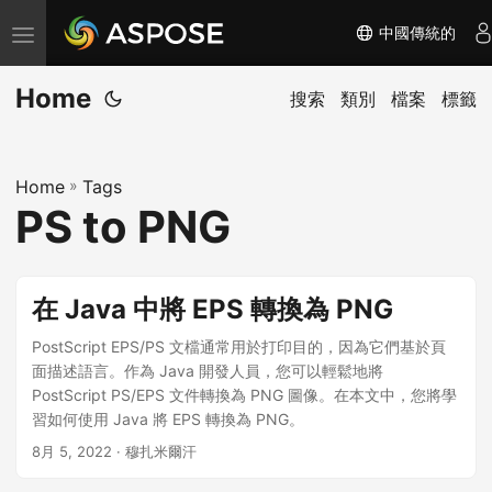
中國傳統的
切
换
Home
导
搜索
類別
檔案
標籤
航
Home
»
Tags
PS to PNG
在 Java 中將 EPS 轉換為 PNG
PostScript EPS/PS 文檔通常用於打印目的，因為它們基於頁
面描述語言。作為 Java 開發人員，您可以輕鬆地將
PostScript PS/EPS 文件轉換為 PNG 圖像。在本文中，您將學
習如何使用 Java 將 EPS 轉換為 PNG。
8月 5, 2022
· 穆扎米爾汗