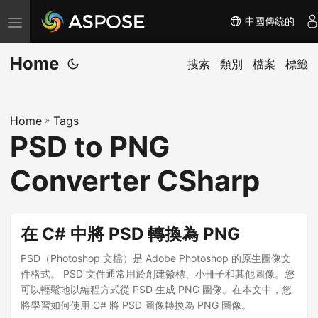
中國傳統的
切
换
Home
导
搜索
類別
檔案
標籤
航
Home
»
Tags
PSD to PNG
Converter CSharp
在 C# 中將 PSD 轉換為 PNG
PSD（Photoshop 文檔）是 Adobe Photoshop 的原生圖像文
件格式。 PSD 文件通常用於創建徽標、小冊子和其他圖像。您
可以輕鬆地以編程方式從 PSD 生成 PNG 圖像。在本文中，您
將學習如何使用 C# 將 PSD 圖像轉換為 PNG 圖像。