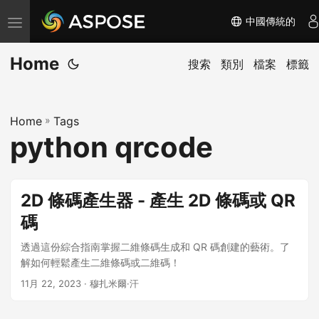
中國傳統的
切
换
Home
导
搜索
類別
檔案
標籤
航
Home
»
Tags
python qrcode
2D 條碼產生器 - 產生 2D 條碼或 QR
碼
透過這份綜合指南掌握二維條碼生成和 QR 碼創建的藝術。了
解如何輕鬆產生二維條碼或二維碼！
11月 22, 2023
· 穆扎米爾·汗