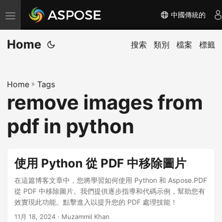
中國傳統的
切
换
Home
导
搜索
類別
檔案
標籤
航
Home
»
Tags
remove images from
pdf in python
使用 Python 從 PDF 中移除圖片
在這篇博客文章中，您將學習如何使用 Python 和 Aspose.PDF
從 PDF 中移除圖片。我們提供逐步指導和代碼示例，幫助您有
效實現此功能。點擊進入以提升您的 PDF 處理技能！
11月 18, 2024
· Muzammil Khan