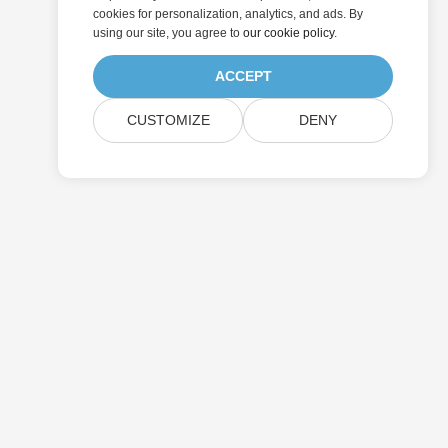
cookies for personalization, analytics, and ads. By
using our site, you agree to
our cookie policy
.
ACCEPT
CUSTOMIZE
DENY
提交