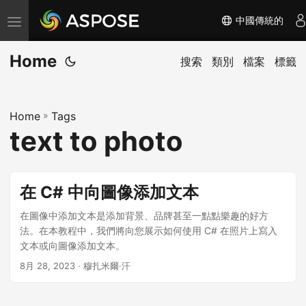
中國傳統的
切
换
Home
导
搜索
類別
檔案
標籤
航
Home
»
Tags
text to photo
在 C# 中向圖像添加文本
在圖像中添加文本是添加背景、品牌甚至一點點樂趣的好方
法。在本教程中，我們將向您展示如何使用 C# 在照片上寫入
文本或向圖像添加文本。
8月 28, 2023
· 穆扎米爾·汗