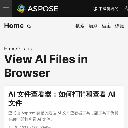
中國傳統的
切
换
Home
导
搜索
類別
檔案
標籤
航
Home
»
Tags
View AI Files in
Browser
AI 文件查看器：如何打開和查看 AI
文件
查找由 Aspose 開發的最佳 AI 文件查看器工具，該工具可免費
在線打開和查看 AI 文件。
1月 5, 2023
· 穆扎米爾汗