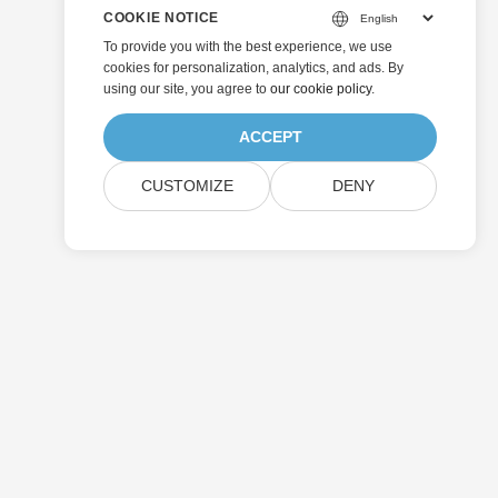
COOKIE NOTICE
To provide you with the best experience, we use
cookies for personalization, analytics, and ads. By
using our site, you agree to
our cookie policy
.
ACCEPT
CUSTOMIZE
DENY
提交