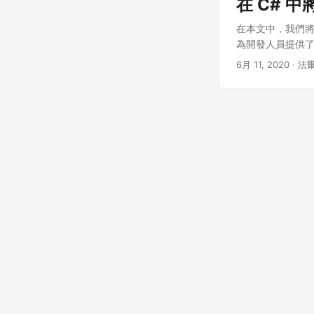
在 C# 中將
在本文中，我們將深
為開發人員提供
6月 11, 2020
· 法