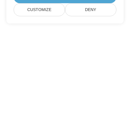
CUSTOMIZE
DENY
訂閱Aspose產品更新
獲取直接發送到您郵箱的每月簡報和優惠。
提交