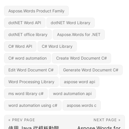
Aspose.Words Product Family
dotNET Word API
dotNET Word Library
dotNET office library
Aspose.Words for .NET
C# Word API
C# Word Library
C# word automation
Create Word Document C#
Edit Word Document C#
Generate Word Document C#
Word Processing Library
aspose word api
ms word library c#
word automation api
word automation using c#
aspose.words c
« PREV PAGE
NEXT PAGE »
使用 Java 從模板動態
Aspose.Words for