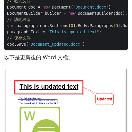
// 載入文件
Document doc = 
new
 Document(
"Document.docx"
);

DocumentBuilder builder = 
new
// 訪問段落
var
 paragraph=doc.Sections[
0
].Body.Paragraphs[
0
].Runs
paragraph.Text = 
"This is updated text"
// 保存文件
doc.Save(
"Document_updated.docx"
以下是更新後的 Word 文檔。