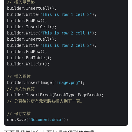
// 插入單元格
builder.InsertCell();

builder.Write(
"This is row 1 cell 2"
);

builder.EndRow();

builder.InsertCell();

builder.Write(
"This is row 2 cell 1"
);

builder.InsertCell();

builder.Write(
"This is row 2 cell 2"
);

builder.EndRow();

builder.EndTable();

builder.Writeln();

// 插入圖片
builder.InsertImage(
"image.png"
// 插入分頁符 
// 分頁後的所有元素將被插入到下一頁。
// 保存文檔
doc.Save(
"Document.docx"