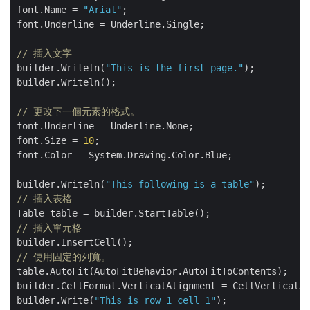
font.Name = 
"Arial"
;

font.Underline = Underline.Single;

// 插入文字
builder.Writeln(
"This is the first page."
);

builder.Writeln();

// 更改下一個元素的格式。
font.Underline = Underline.None;

font.Size = 
10
;

font.Color = System.Drawing.Color.Blue;

builder.Writeln(
"This following is a table"
// 插入表格
// 插入單元格
// 使用固定的列寬。
table.AutoFit(AutoFitBehavior.AutoFitToContents);

builder.CellFormat.VerticalAlignment = CellVerticalAl
builder.Write(
"This is row 1 cell 1"