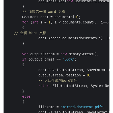
		documents.Add(
new
 Document(filePath))
	}

// 加載第一個 Word 文檔
	Document doc1 = documents[
0
];

for
 (
int
 i = 
1
; i < documents.Count(); i++)

	{

// 合併 Word 文檔
		doc1.AppendDocument(documents[i], ImportFormatMode.KeepSourceFormatting);

	}           

var
 outputStream = 
new
 MemoryStream(); 

if
 (outputFormat == 
"DOCX"
)

	{

		doc1.Save(outputStream, SaveFormat.Docx);

		outputStream.Position = 
0
;

// 返回生成的Word文件
return
 File(outputStream, System.Net.
	}

else
	{

		fileName = 
"merged-document.pdf"
;

		doc1.Save(outputStream, SaveFormat.Pdf);
