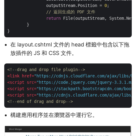
		outputStream.Position = 
0
;

// 返回生成的 PDF 文件
return
 File(outputStream, System.Net.
	}

在 layout.cshtml 文件的 head 標籤中包含以下拖
放插件的 JS 和 CSS 文件。
<!--drag and drop file plugin-->
<
link
href
=
"https://cdnjs.cloudflare.com/ajax/libs/bo
<
script
src
=
"https://code.jquery.com/jquery-3.3.1.min
<
script
src
=
"https://stackpath.bootstrapcdn.com/boots
<
script
src
=
"https://cdnjs.cloudflare.com/ajax/libs/b
<!--end of drag and drop-->
構建應用程序並在瀏覽器中運行它。