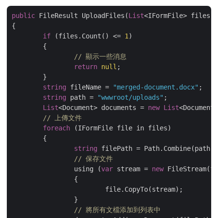
public
 FileResult UploadFiles(
List
<IFormFile> files, 
{

if
 (files.Count() <= 
1
)

	{

// 顯示一些消息
return
null
;

	}

string
 fileName = 
"merged-document.docx"
;

string
 path = 
"wwwroot/uploads"
;

List
<Document> documents = 
new
List
<Document>
// 上傳文件 
foreach
 (IFormFile file in files)

	{

string
 filePath = Path.Combine(path, 
// 保存文件
		using (
var
 stream = 
new
 FileStream(fi
		{

			file.CopyTo(stream);

		}

// 將所有文檔添加到列表中