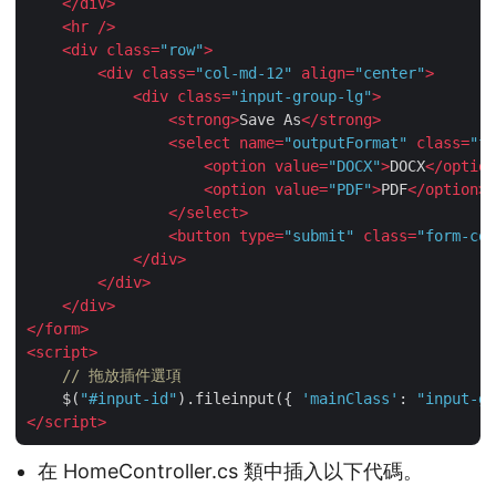
</
div
>
<
hr
 />
<
div
class
=
"row"
>
<
div
class
=
"col-md-12"
align
=
"center"
>
<
div
class
=
"input-group-lg"
>
<
strong
>
Save As
</
strong
>
<
select
name
=
"outputFormat"
class
=
"fo
<
option
value
=
"DOCX"
>
DOCX
</
option
<
option
value
=
"PDF"
>
PDF
</
option
>
</
select
>
<
button
type
=
"submit"
class
=
"form-con
</
div
>
</
div
>
</
div
>
</
form
>
<
script
>
// 拖放插件選項
    $(
"#input-id"
).fileinput({ 
'mainClass'
: 
"input-gr
</
script
>
在 HomeController.cs 類中插入以下代碼。