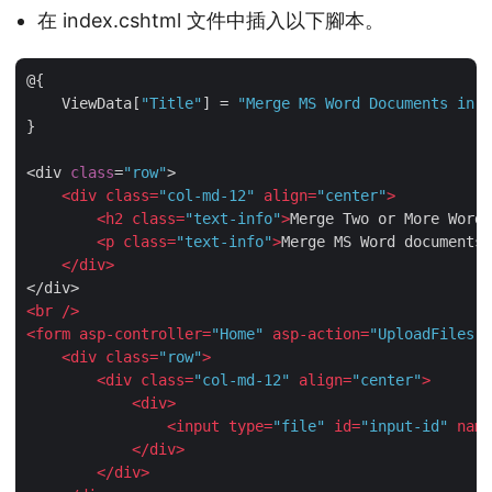
在 index.cshtml 文件中插入以下腳本。
@{

    ViewData[
"Title"
] = 
"Merge MS Word Documents in A
}

<div 
class
=
"row"
>

<
div
class
=
"col-md-12"
align
=
"center"
>
<
h2
class
=
"text-info"
>
Merge Two or More Word 
<
p
class
=
"text-info"
>
Merge MS Word documents 
</
div
>
<
br
 />
<
form
asp-controller
=
"Home"
asp-action
=
"UploadFiles"
<
div
class
=
"row"
>
<
div
class
=
"col-md-12"
align
=
"center"
>
<
div
>
<
input
type
=
"file"
id
=
"input-id"
name
</
div
>
</
div
>