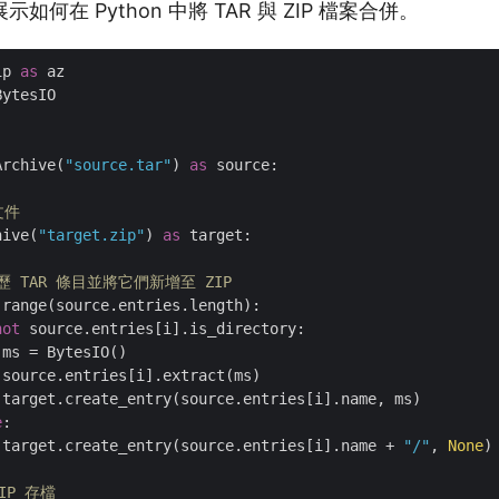
何在 Python 中將 TAR 與 ZIP 檔案合併。
ip 
as
BytesIO

Archive(
"source.tar"
) 
as
 source:

文件
hive(
"target.zip"
) 
as
 target:

歷 TAR 條目並將它們新增至 ZIP
 range(source.entries.length):

not
 source.entries[i].is_directory:

ms = BytesIO()

source.entries[i].extract(ms)

target.create_entry(source.entries[i].name, ms)

e
:

 target.create_entry(source.entries[i].name + 
"/"
, 
None
)

IP 存檔