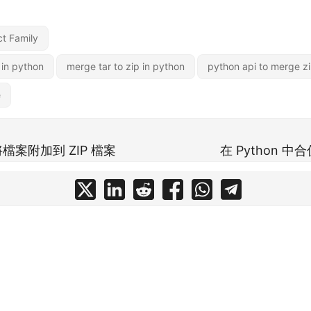
t Family
 in python
merge tar to zip in python
python api to merge zip
e
中將檔案附加到 ZIP 檔案
在 Python 中