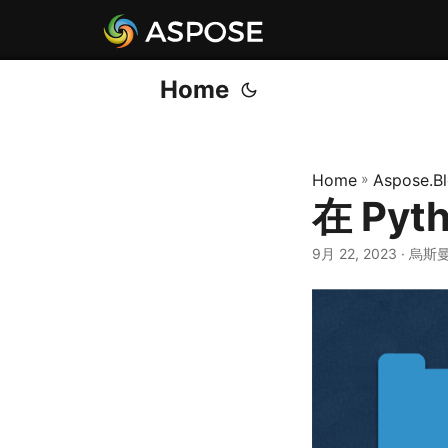
Home
Home
»
Aspose.B
在 Pyt
9月 22, 2023
· 烏斯