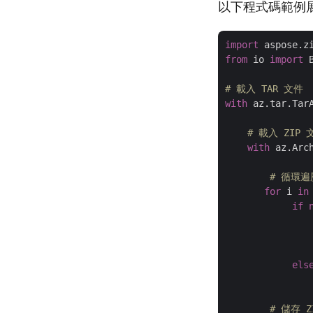
以下程式碼範例展示如
import
 aspose.z
from
 io 
import
 
# 載入 TAR 文件
with
 az.tar.Tar
# 載入 ZIP 
with
 az.Arc
# 循環遍
for
 i 
in
if
                
                
                
els
               
# 儲存 Z