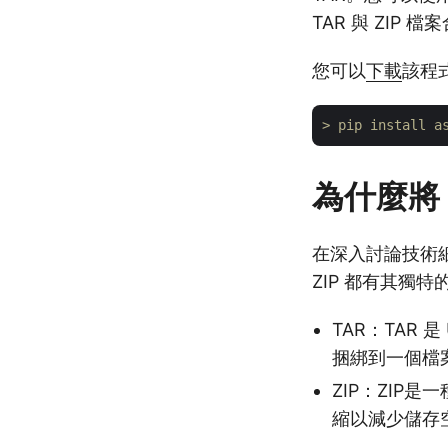
TAR 與 ZIP 檔
您可以
下載
該程
> pip install a
為什麼將 T
在深入討論技術細節
ZIP 都有其獨特
TAR：TAR 
捆綁到一個檔
ZIP：ZI
縮以減少儲存