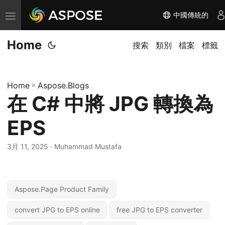
中國傳統的
切
换
Home
导
搜索
類別
檔案
標籤
航
Home
»
Aspose.Blogs
在 C# 中將 JPG 轉換為
EPS
3月 11, 2025
· Muhammad Mustafa
Aspose.Page Product Family
convert JPG to EPS online
free JPG to EPS converter