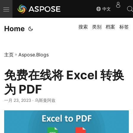
中文
切
换
导
搜索
类别
档案
标签
Home
航
主页
»
Aspose.Blogs
免费在线将 Excel 转换
为 PDF
一月 23, 2023
· 乌斯曼阿兹