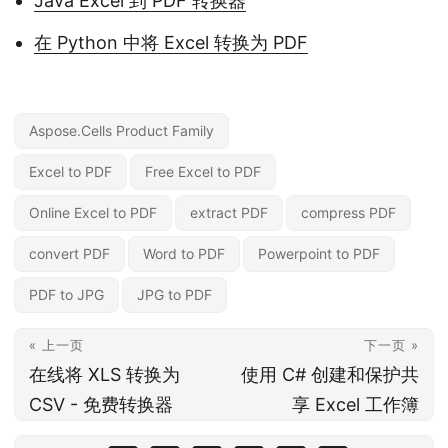
Java Excel 到 PDF 转换器
在 Python 中将 Excel 转换为 PDF
Aspose.Cells Product Family
Excel to PDF
Free Excel to PDF
Online Excel to PDF
extract PDF
compress PDF
convert PDF
Word to PDF
Powerpoint to PDF
PDF to JPG
JPG to PDF
« 上一页
下一页 »
在线将 XLS 转换为
使用 C# 创建和保护共
CSV - 免费转换器
享 Excel 工作簿