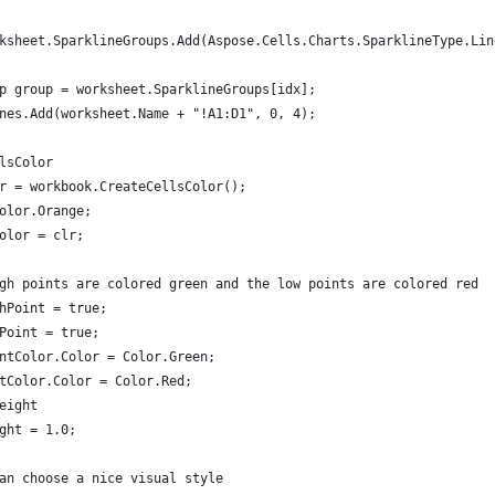
ksheet.SparklineGroups.Add(Aspose.Cells.Charts.SparklineType.Lin
p group = worksheet.SparklineGroups[idx];
nes.Add(worksheet.Name + "!A1:D1", 0, 4);
lsColor
r = workbook.CreateCellsColor();
olor.Orange;
olor = clr;
gh points are colored green and the low points are colored red
hPoint = true;
Point = true;
ntColor.Color = Color.Green;
tColor.Color = Color.Red;
eight 
ght = 1.0;
an choose a nice visual style