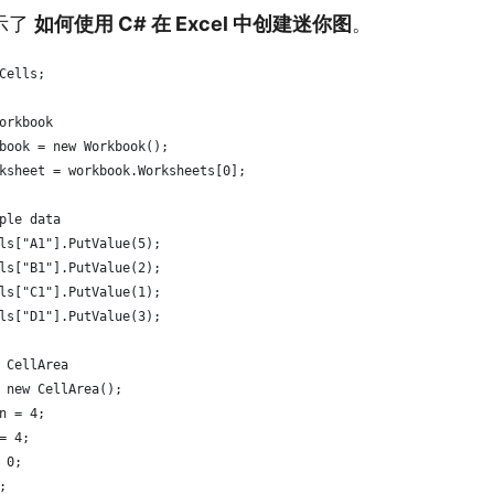
示了
如何使用 C# 在 Excel 中创建迷你图
。
Cells;
orkbook
book = new Workbook();
ksheet = workbook.Worksheets[0];
ple data
ls["A1"].PutValue(5);
ls["B1"].PutValue(2);
ls["C1"].PutValue(1);
ls["D1"].PutValue(3);
 CellArea
 new CellArea();
n = 4;
= 4;
 0;
;