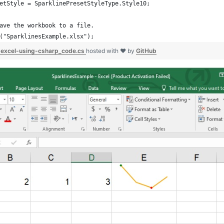
etStyle = SparklinePresetStyleType.Style10;
ave the workbook to a file.
("SparklinesExample.xlsx");
n-excel-using-csharp_code.cs
hosted with ❤ by
GitHub