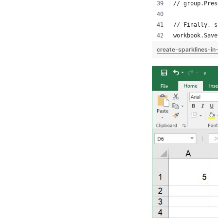
// group.Pres
// Finally, s
workbook.Save
create-sparklines-i