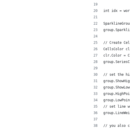
int idx = wor
SparklineGrou
group.Sparkli
// Create Cel
CellsColor cl
clr.Color = C
group.SeriesC
// set the hi
group.ShowHig
group.ShowLow
group.HighPoi
group.LowPoin
// set line w
group.LineWei
// you also c