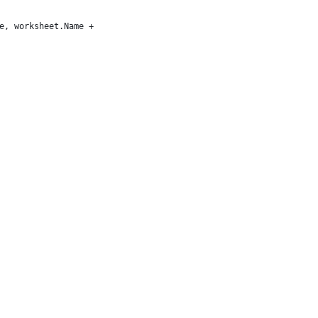
e, worksheet.Name + "!A1:D1", false, ca);