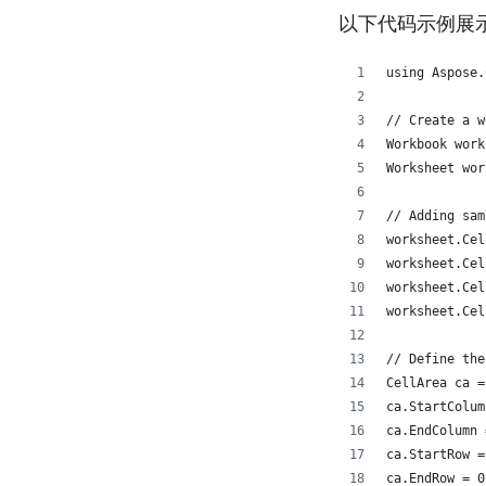
以下代码示例展
using Aspose.
// Create a w
Workbook work
Worksheet wor
// Adding sam
worksheet.Cel
worksheet.Cel
worksheet.Cel
worksheet.Cel
// Define the
CellArea ca =
ca.StartColum
ca.EndColumn 
ca.StartRow =
ca.EndRow = 0