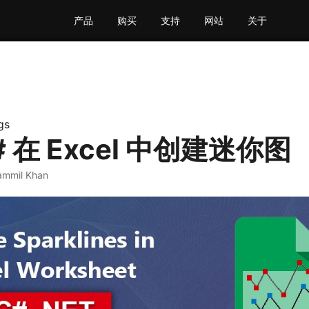
产品
购买
支持
网站
关于
gs
# 在 Excel 中创建迷你图
ammil Khan