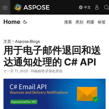
中文
切
换
Home
导
搜索
类别
档案
标签
航
主页
»
Aspose.Blogs
用于电子邮件退回和送
达通知处理的 C# API
十一月 11, 2023
· 玛格丽塔·萨莫杜罗娃