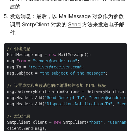
建的。
发送消息：最后，以 MailMessage 对象作为参数
调用 SmtpClient 对象的
Send
方法来发送电子邮
件。
// 创建消息
MailMessage msg = 
new
 MailMessage();

msg.
From
 = 
"sender@sender.com"
;

msg.To = 
"receiver@receiver.com"
;

msg.Subject = 
"the subject of the message"
;

// 设置成功和失败消息的传递通知并添加 MIME 标头
msg.DeliveryNotificationOptions = DeliveryNotificatio
msg.Headers.Add(
"Read-Receipt-To"
, 
"sender@sender.com
msg.Headers.Add(
"Disposition-Notification-To"
, 
"sende
// 发送消息
SmtpClient client = 
new
 SmtpClient(
"host"
, 
"username"